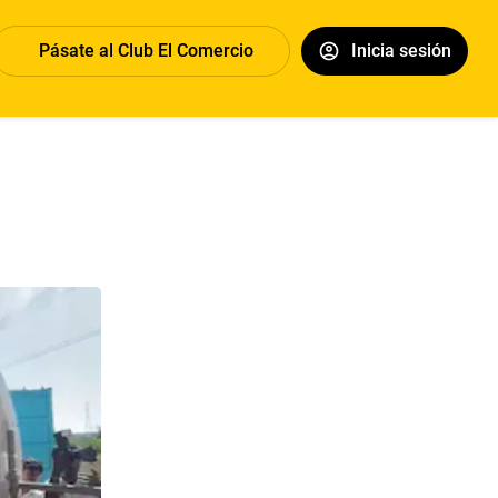
Pásate al Club El Comercio
Inicia sesión