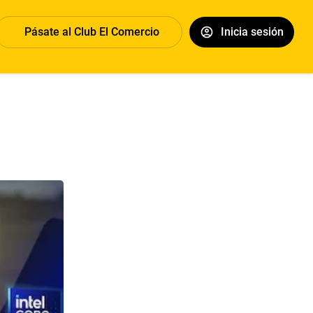
Pásate al Club El Comercio
Inicia sesión