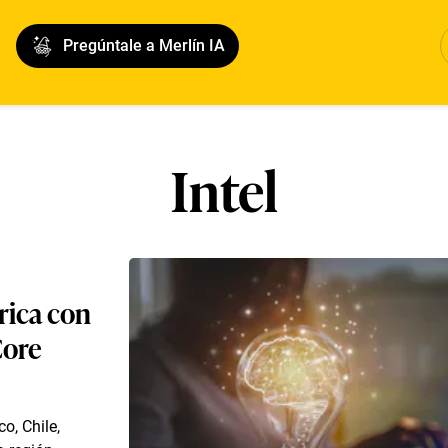
Pregúntale a Merlín IA
Intel
érica con
Core
o, Chile,