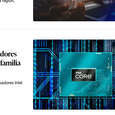
 región,
adores
 familia
adores Intel