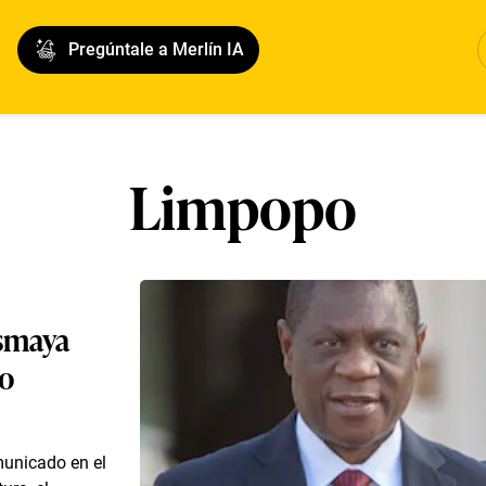
Pregúntale a Merlín IA
Limpopo
esmaya
to
municado en el