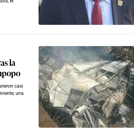
ura, el
as la
impopo
rieron casi
viente, una