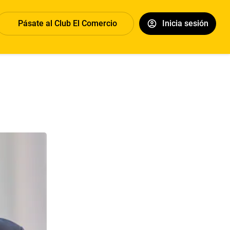
Pásate al Club El Comercio
Inicia sesión