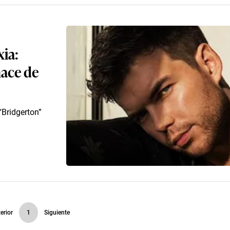
ia:
hace de
“Bridgerton”
erior
1
Siguiente