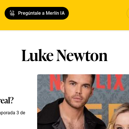
Pregúntale a Merlín IA
Luke Newton
real?
mporada 3 de