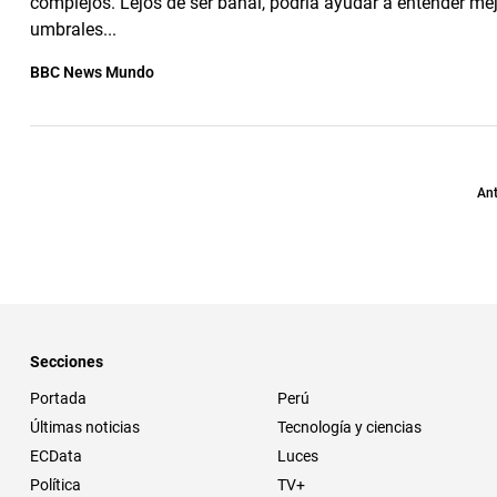
complejos. Lejos de ser banal, podría ayudar a entender mej
umbrales...
BBC News Mundo
Ant
Secciones
Portada
Perú
Últimas noticias
Tecnología y ciencias
ECData
Luces
Política
TV+