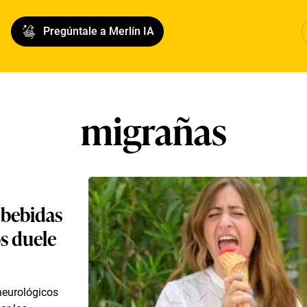
Pregúntale a Merlín IA
migrañas
 bebidas
os duele
neurológicos