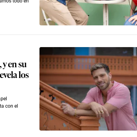
tamos todo en
 y en su
vela los
apel
ta con el