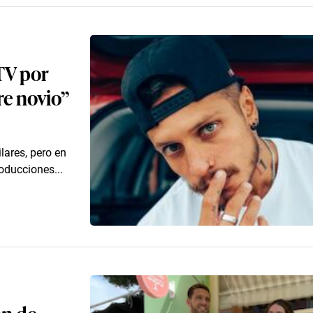
TV por
re novio”
lares, pero en
roducciones...
ón de