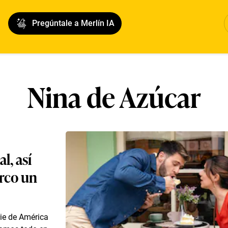
Pregúntale a Merlín IA
Nina de Azúcar
l, así
arco un
ie de América