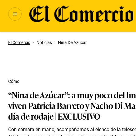
El Comercio
·
Noticias
·
Nina De Azucar
Cómo
“Nina de Azúcar”: a muy poco del fina
viven Patricia Barreto y Nacho Di M
día de rodaje | EXCLUSIVO
Con cámara en mano, acompañamos al elenco de la teleser