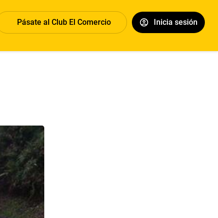
Pásate al Club El Comercio
Inicia sesión