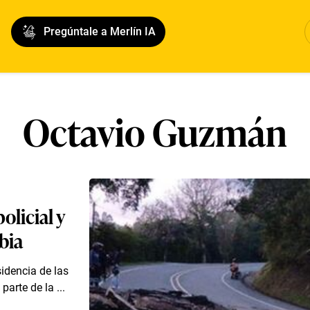
Pregúntale a Merlín IA
Octavio Guzmán
olicial y
bia
sidencia de las
arte de la ...