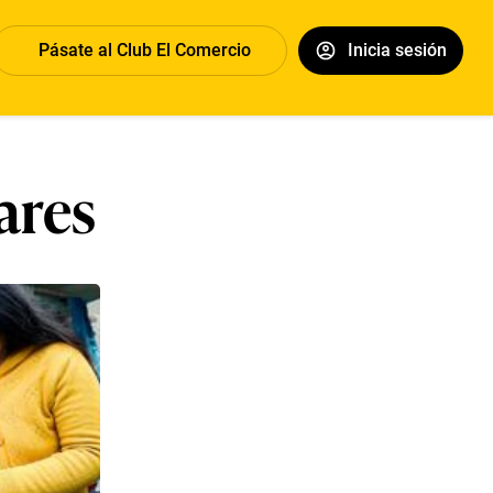
Pásate al Club El Comercio
Inicia sesión
ares