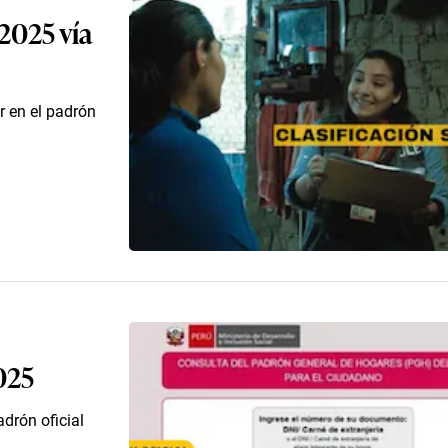
2025 vía
r en el padrón
025
drón oficial