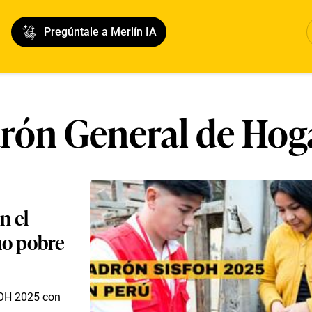
Pregúntale a Merlín IA
rón General de Hog
n el
mo pobre
SFOH 2025 con