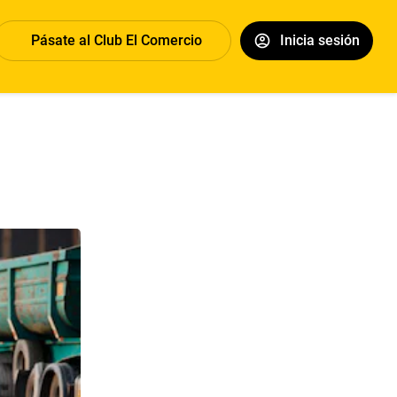
Pásate al Club El Comercio
Inicia sesión