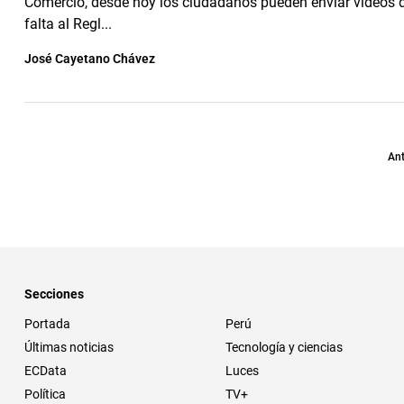
Comercio, desde hoy los ciudadanos pueden enviar videos d
falta al Regl...
José Cayetano Chávez
Ant
Secciones
Portada
Perú
Últimas noticias
Tecnología y ciencias
ECData
Luces
Política
TV+