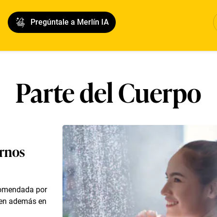
Pregúntale a Merlín IA
Parte del Cuerpo
arnos
comendada por
iden además en