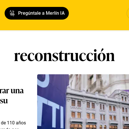
Pregúntale a Merlín IA
reconstrucción
erar una
 su
s de 110 años