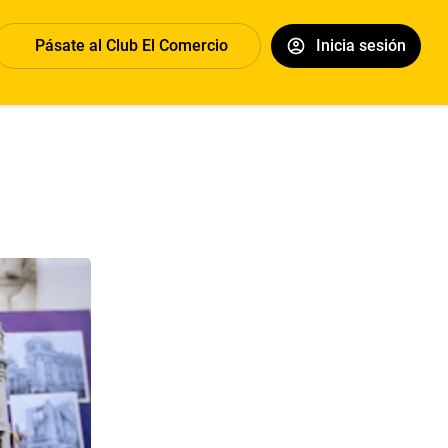
Pásate al Club El Comercio
Inicia sesión