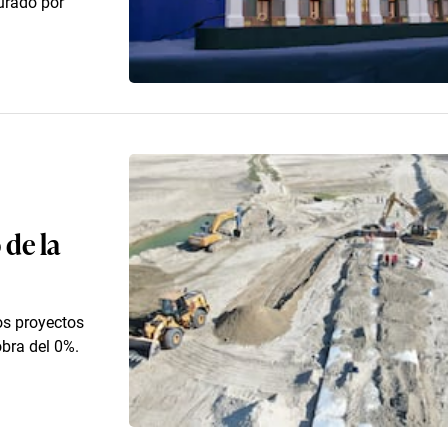
urado por
de la
os proyectos
bra del 0%.