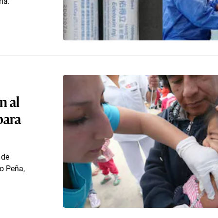
ia.
n al
para
 de
do Peña,