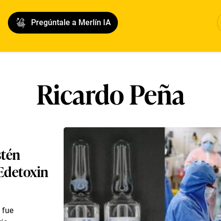
Pregúntale a Merlín IA
Ricardo Peña
stén
 Edetoxin
 fue