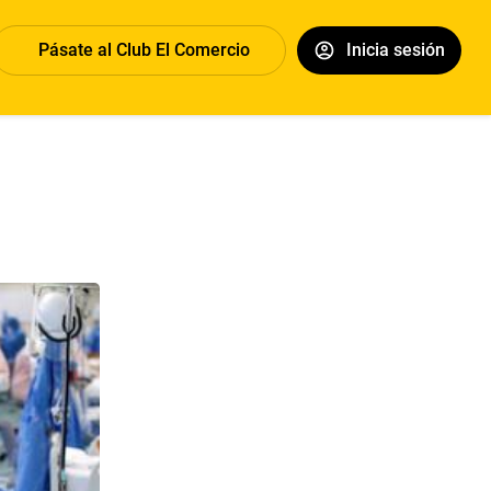
Pásate al Club El Comercio
Inicia sesión