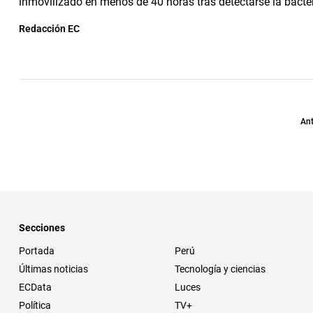
inmovilizado en menos de 40 horas tras detectarse la bacter
Redacción EC
Ant
Secciones
Portada
Perú
Últimas noticias
Tecnología y ciencias
ECData
Luces
Política
TV+