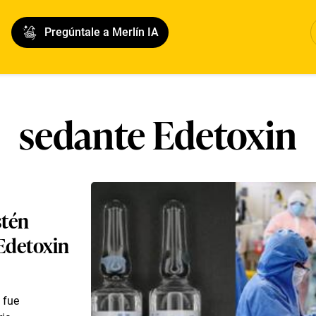
Pregúntale a Merlín IA
sedante Edetoxin
stén
 Edetoxin
 fue