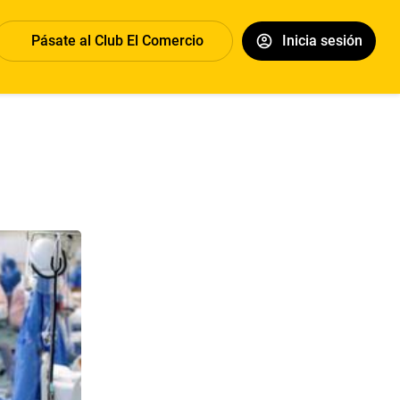
Pásate al Club El Comercio
Inicia sesión