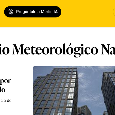
Pregúntale a Merlín IA
io Meteorológico N
 por
do
ncia de