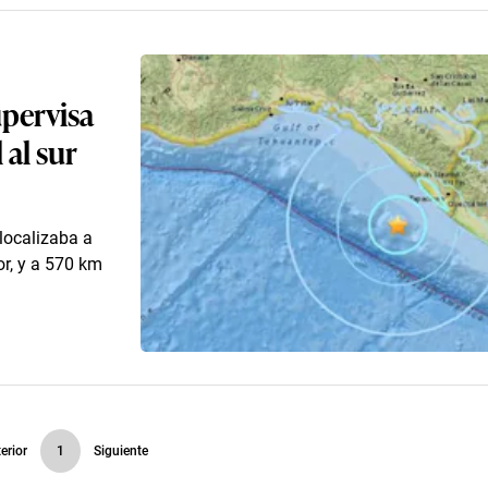
upervisa
 al sur
localizaba a
or, y a 570 km
erior
1
Siguiente