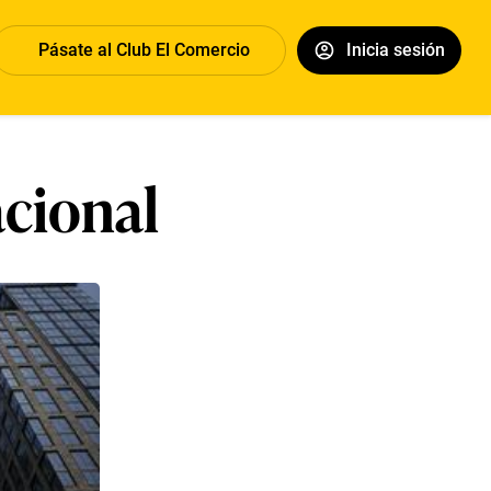
Pásate al Club El Comercio
Inicia sesión
acional