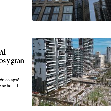
Al
os y gran
clón colapsó
 se han id...