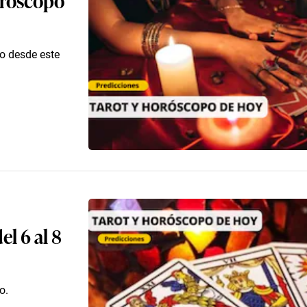
co desde este
l 6 al 8
o.