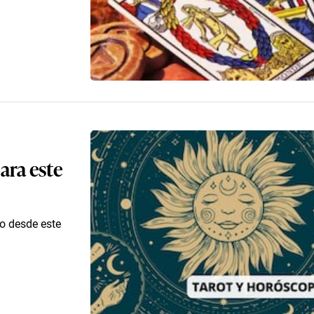
ara este
co desde este