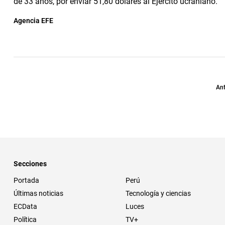
de 33 años, por enviar 51,80 dólares al Ejército ucraniano.
Agencia EFE
Ant
Secciones
Portada
Perú
Últimas noticias
Tecnología y ciencias
ECData
Luces
Política
TV+