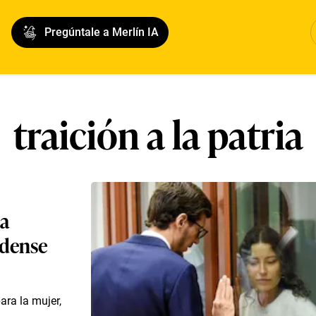
Pregúntale a Merlín IA
traición a la patria
ta
idense
ara la mujer,