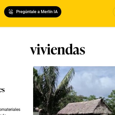
Pregúntale a Merlín IA
viviendas
es
iomateriales