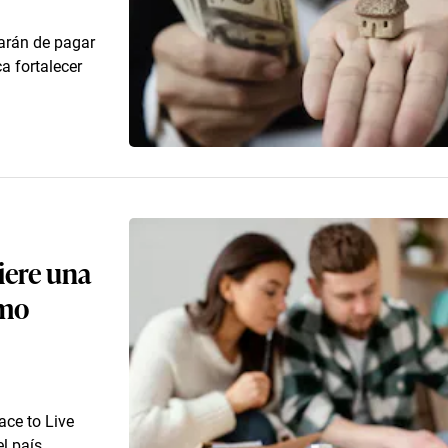
jarán de pagar
a fortalecer
iere una
ómo
ace to Live
l país.