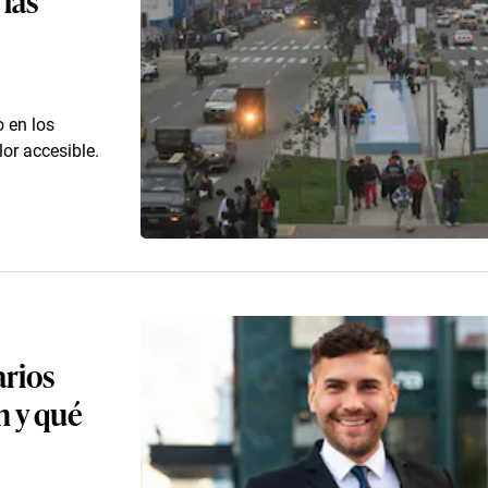
 en los
lor accesible.
arios
n y qué