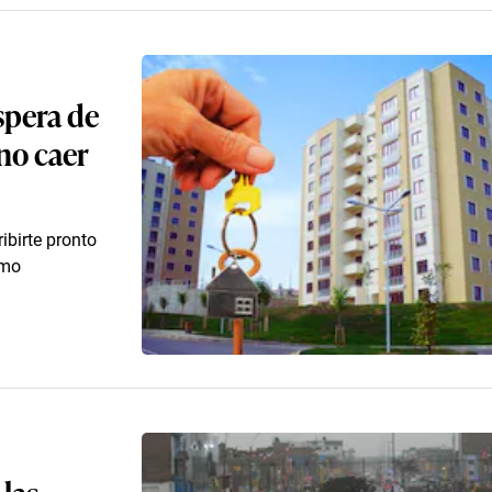
spera de
 no caer
ibirte pronto
ómo
las