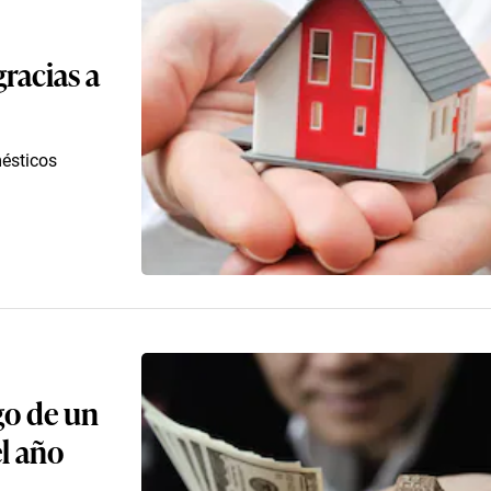
gracias a
mésticos
go de un
l año