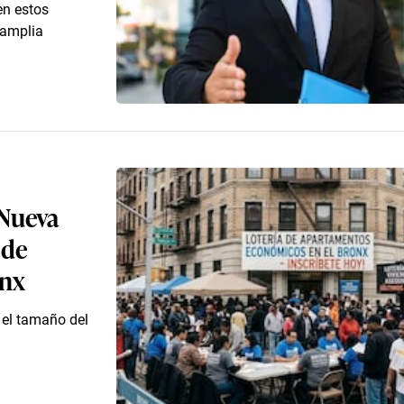
en estos
 amplia
 Nueva
 de
onx
 el tamaño del