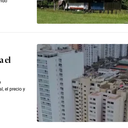
ando
a el
o
, el precio y