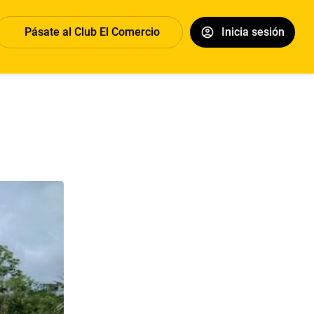
Pásate al Club El Comercio
Inicia sesión