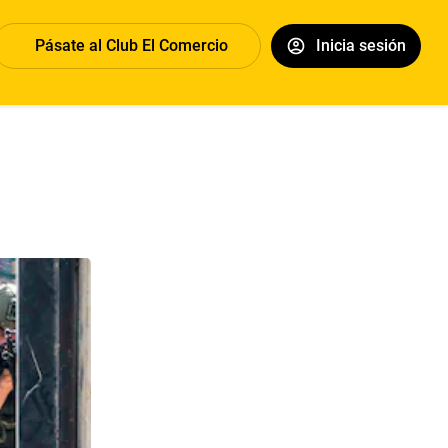
Pásate al Club El Comercio
Inicia sesión