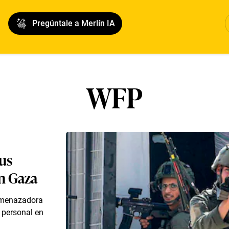
Pregúntale a Merlín IA
WFP
sus
en Gaza
 amenazadora
 personal en