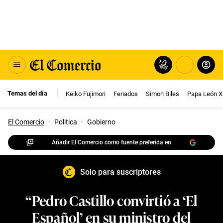
Temas del día
Keiko Fujimori
Feriados
Simon Biles
Papa León X
El Comercio
·
Politica
·
Gobierno
Añadir El Comercio como fuente preferida en
Solo para suscriptores
“Pedro Castillo convirtió a ‘El
Español’ en su ministro del