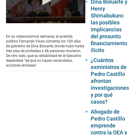
Dina Boluarte y
Henry
Shimabukuro:
las posibles
0
implicancias
seconds
of
del presunto
En su videocolumna semanal, el analista
7
político Fernando Vivas comenta los 100 días
financiamiento
minutes,
de gobierno de Dina Boluarte, donde hubo hasta
40
ilícito
tres olas de protestas y 48 personas murieron.
seconds
De otro lado, que su estabilidad en el Ejecutivo
¿Cuántos
dependerá "de que no hayan escándalos,
acciones erróneas".
exministros de
Pedro Castillo
afrontan
investigaciones
y por qué
casos?
Abogado de
Pedro Castillo
emprende
contra la OEA y