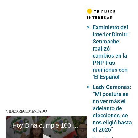
TE PUEDE
INTERESAR
Exministro del
Interior Dimitri
Senmache
realizó
cambios en la
PNP tras
reuniones con
‘El Español’
Lady Camones:
“Mi postura es
no ver más el
adelanto de
VIDEO RECOMENDADO
elecciones, se
nos eligió hasta
Hoy Dina cumple 100 días y su vigencia no dependerá de las protestas sino de sus errores y escándalos. #VideosGEC
el 2026”