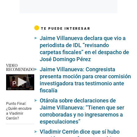
TE PUEDE INTERESAR
Jaime Villanueva declara que vio a
periodista de IDL “revisando
carpetas fiscales” en el despacho de
José Domingo Pérez
VIDEO
Jaime Villanueva: Congresista
RECOMENDADO
presenta moción para crear comisión
investigadora tras testimonio ante
Punto Final: ¿Quién encubre a Vladimir Cerrón?
fiscalía
0
seconds
Otárola sobre declaraciones de
of
Punto Final:
Jaime Villanueva: “Tienen que ser
5
¿Quién encubre
minutes,
corroboradas y no ingresaremos a
a Vladimir
14
Cerrón?
especulaciones”
seconds
Vladimir Cerrón dice que sí hubo