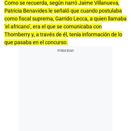
Como se recuerda, según narró Jaime Villanueva,
Patricia Benavides le señaló que cuando postulaba
como fiscal suprema, Garrido Lecca, a quien llamaba
‘el africano’, era el que se comunicaba con
Thornberry y, a través de él, tenía información de lo
que pasaba en el concurso.