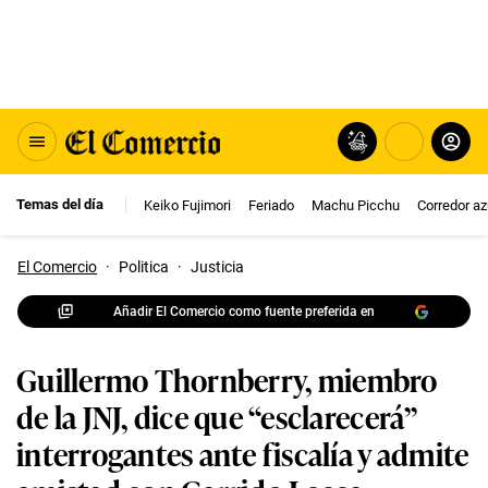
Temas del día
Keiko Fujimori
Feriado
Machu Picchu
Corredor az
El Comercio
·
Politica
·
Justicia
Añadir El Comercio como fuente preferida en
Guillermo Thornberry, miembro
de la JNJ, dice que “esclarecerá”
interrogantes ante fiscalía y admite