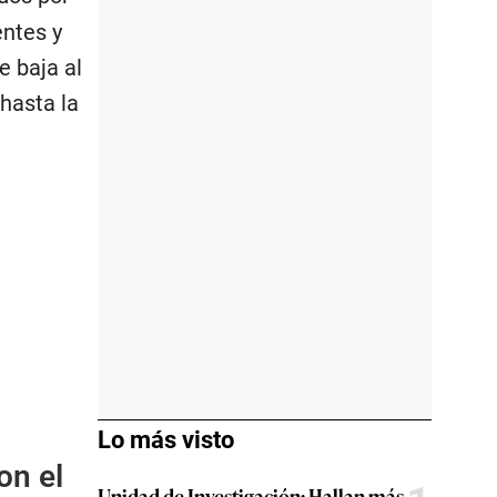
entes y
e baja al
hasta la
Lo más visto
on el
Unidad de Investigación: Hallan más