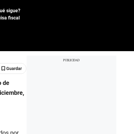
qué sigue?
sa fiscal
Guardar
o de
iciembre,
ados por