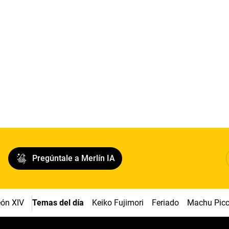
Pregúntale a Merlín IA
ón XIV
Temas del día
Keiko Fujimori
Feriado
Machu Pic