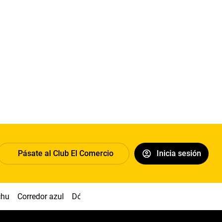
Pásate al Club El Comercio
Inicia sesión
chu
Corredor azul
Dólar
Congreso
Nasca
Acuña
Toled