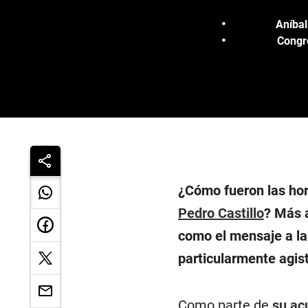
Aníbal
Congre
¿Cómo fueron las hor
Pedro Castillo
? Más a
como el mensaje a la
particularmente agis
Como parte de
su ac