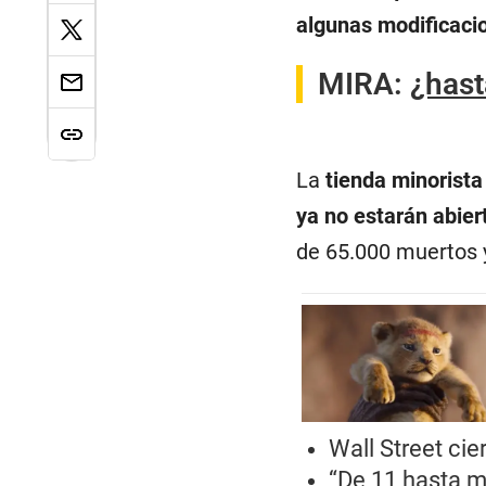
algunas modificacio
MIRA:
¿hast
La
tienda minorist
ya no estarán abiert
de 65.000 muertos y
Wall Street cie
“De 11 hasta m