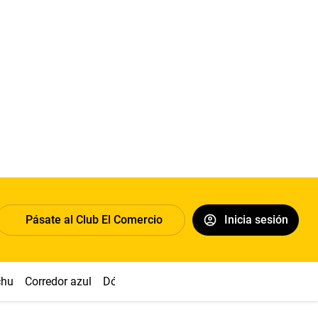
Pásate al Club El Comercio
Inicia sesión
chu
Corredor azul
Dólar
Congreso
Nasca
Acuña
Toled