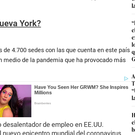
l
Nueva York?
“
e
e
l
s de 4.700 sedes con las que cuenta en este país
q
G
en medio de la pandemia que ha provocado más
A
T
“
l
H
e
ato desalentador de empleo en EE.UU.
b
l nuevo epicentro mundial del coronavirus