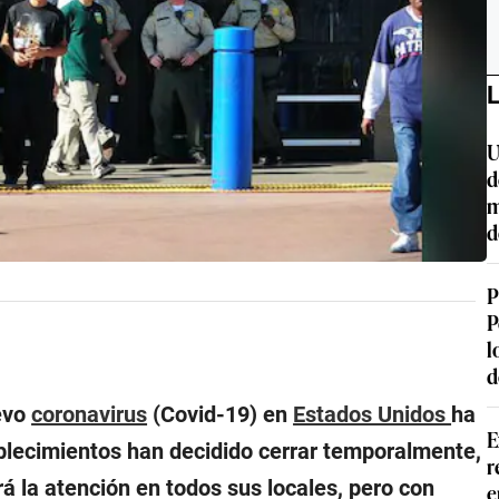
L
U
d
m
d
P
P
l
d
uevo
coronavirus
(Covid-19) en
Estados Unidos
ha
E
blecimientos han decidido cerrar temporalmente,
r
 la atención en todos sus locales, pero con
e