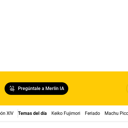
Pregúntale a Merlín IA
ón XIV
Temas del día
Keiko Fujimori
Feriado
Machu Pic