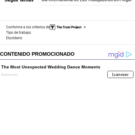
n
u
t
e
s
,
Conforme a los criterios de
2
Tipo de trabajo:
4
Elucidario
s
e
c
o
n
d
s