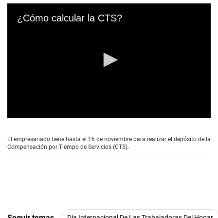
¿Cómo calcular la CTS?
0
s
e
El empresariado tiene hasta el 16 de noviembre para realizar el depósito de la
c
Compensación por Tiempo de Servicios (CTS).
o
n
d
s
o
f
3
m
i
Seguir temas
Día Internacional De Las Trabajadoras Del Hogar