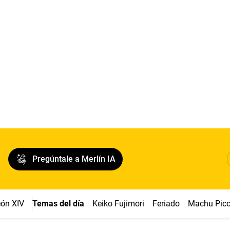
Pregúntale a Merlín IA
ón XIV
Temas del día
Keiko Fujimori
Feriado
Machu Pic