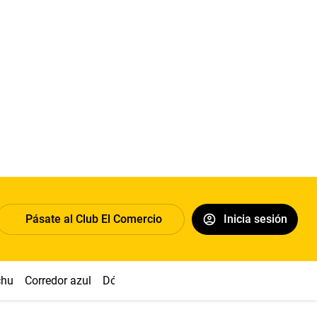
Pásate al Club El Comercio
Inicia sesión
chu
Corredor azul
Dólar
Congreso
Nasca
Acuña
Toled