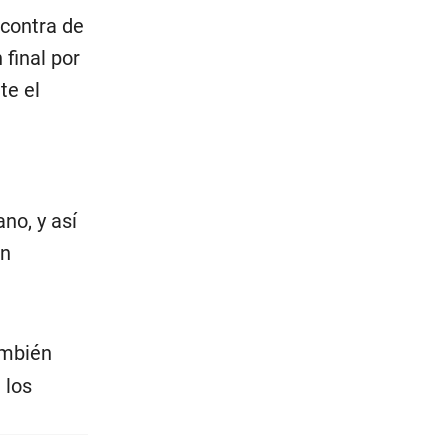
 contra de
 final por
te el
no, y así
en
ambién
 los