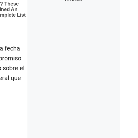
la fecha
mpromiso
 sobre el
eral que