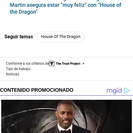
o
Martin asegura estar “muy feliz” con “House of
n
the Dragon”
d
s
Seguir temas
House Of The Dragon
Conforme a los criterios de
Tipo de trabajo:
Noticias