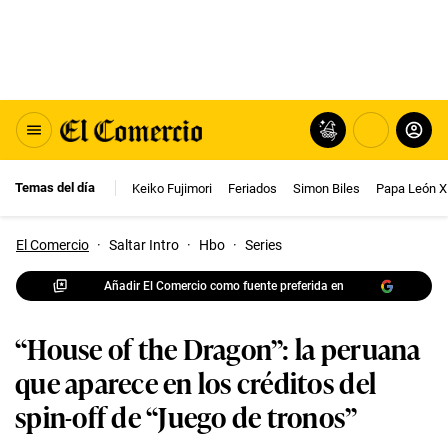
Temas del día
Keiko Fujimori
Feriados
Simon Biles
Papa León X
El Comercio
·
Saltar Intro
·
Hbo
·
Series
Añadir El Comercio como fuente preferida en
“House of the Dragon”: la peruana
que aparece en los créditos del
spin-off de “Juego de tronos”