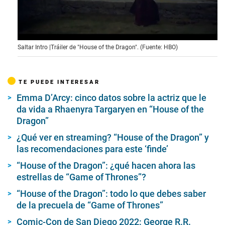
0
Saltar Intro |Tráiler de "House of the Dragon". (Fuente: HBO)
s
e
c
o
TE PUEDE INTERESAR
n
d
Emma D’Arcy: cinco datos sobre la actriz que le
s
o
da vida a Rhaenyra Targaryen en “House of the
f
Dragon”
1
m
¿Qué ver en streaming? “House of the Dragon” y
i
las recomendaciones para este ‘finde’
n
u
t
“House of the Dragon”: ¿qué hacen ahora las
e
estrellas de “Game of Thrones”?
,
3
“House of the Dragon”: todo lo que debes saber
4
de la precuela de “Game of Thrones”
s
e
c
Comic-Con de San Diego 2022: George R.R.