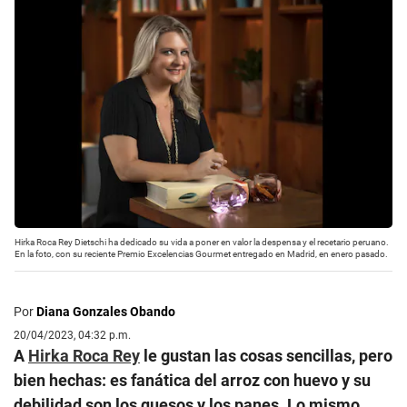
Hirka Roca Rey Dietschi ha dedicado su vida a poner en valor la despensa y el recetario peruano.
En la foto, con su reciente Premio Excelencias Gourmet entregado en Madrid, en enero pasado.
Por
Diana Gonzales Obando
20/04/2023, 04:32 p.m.
A
Hirka Roca Rey
le gustan las cosas sencillas, pero
bien hechas: es fanática del arroz con huevo y su
debilidad son los quesos y los panes. Lo mismo