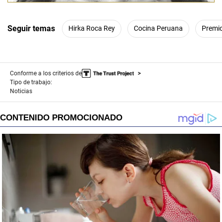
Seguir temas
Hirka Roca Rey
Cocina Peruana
Premi
Conforme a los criterios de
Tipo de trabajo:
Noticias