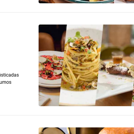
isticadas
sumos