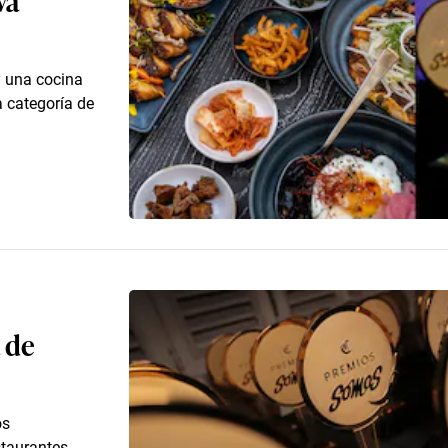
y una cocina
 categoría de
 de
os
staurantes