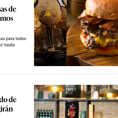
as de
Somos
tas para todos
rs’ hasta
ado de
girán