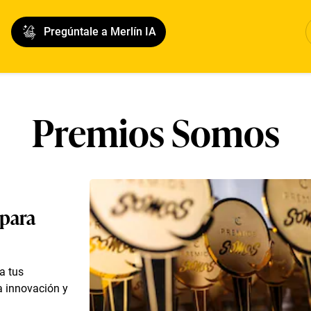
Pregúntale a Merlín IA
Premios Somos
 para
a tus
la innovación y