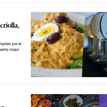
riolla,
mpiten por el
esenta mejor
va