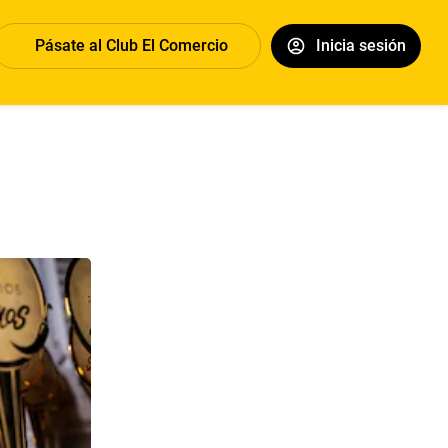
Pásate al Club El Comercio
Inicia sesión