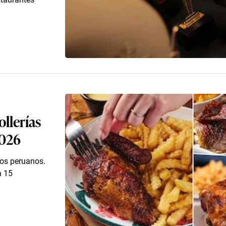
ollerías
2026
 los peruanos.
a 15