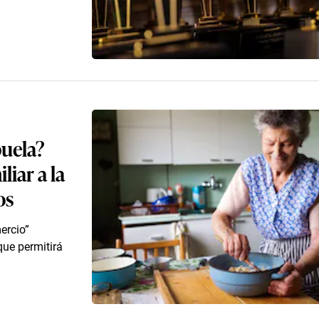
buela?
iar a la
os
ercio”
que permitirá