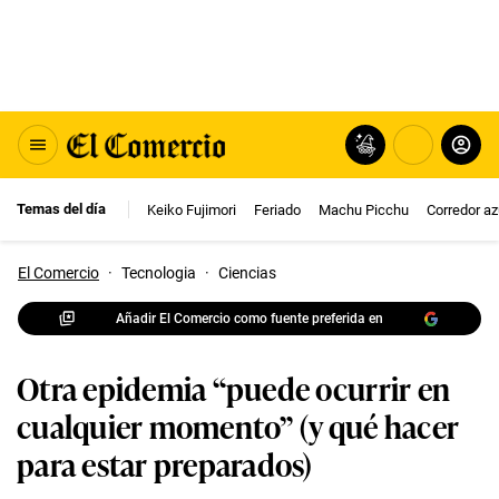
Temas del día
Keiko Fujimori
Feriado
Machu Picchu
Corredor az
El Comercio
·
Tecnologia
·
Ciencias
Añadir El Comercio como fuente preferida en
Otra epidemia “puede ocurrir en
cualquier momento” (y qué hacer
para estar preparados)