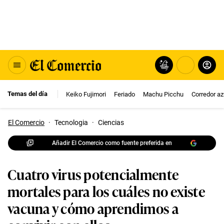
Temas del día
Keiko Fujimori
Feriado
Machu Picchu
Corredor az
El Comercio
·
Tecnologia
·
Ciencias
Añadir El Comercio como fuente preferida en
Cuatro virus potencialmente
mortales para los cuáles no existe
vacuna y cómo aprendimos a