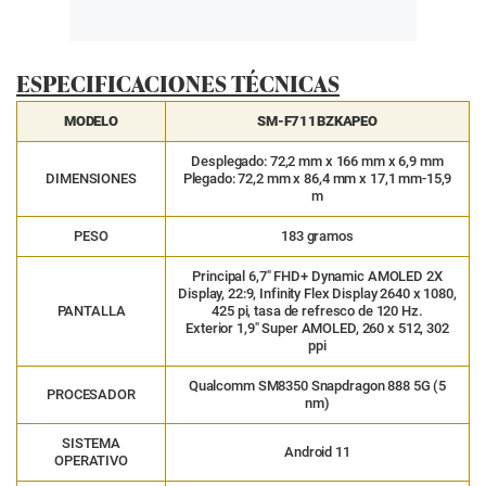
ESPECIFICACIONES TÉCNICAS
MODELO
SM-F711BZKAPEO
Desplegado
: 72,2 mm x 166 mm x 6,9 mm
DIMENSIONES
Plegado
: 72,2 mm x 86,4 mm x 17,1 mm-15,9
m
PESO
183 gramos
Principal
6,7″ FHD+ Dynamic AMOLED 2X
Display, 22:9, Infinity Flex Display 2640 x 1080,
PANTALLA
425 pi, tasa de refresco de 120 Hz.
Exterior
1,9″ Super AMOLED, 260 x 512, 302
ppi
Qualcomm SM8350 Snapdragon 888 5G (5
PROCESADOR
nm)
SISTEMA
Android 11
OPERATIVO