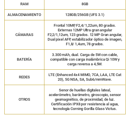
RAM
8GB
ALMACENAMIENTO
128GB/256GB (UFS 3.1)
Frontal
10MP, F2,4/ 1,22um, 80 grados.
Externas
12MP Ultra gran angular
CÁMARAS
F2,2/1,12um, 123 grados. 12 MP Gran angular,
Dual pixel AFP, estabilizador óptico de imagen,
F1,8/ 1,4um, 78 grados.
3.300 mAh, dual. Carga de 5W con cable,
BATERÍA
compatible con carga inalámbrica Qi 10W y
carga reversa a 4,5W.
LTE (Enhanced 4x4 MIMO, 7CA, LAA, LTE Cat
REDES
20), 5G NSA, SA, Sub6/mmWave.
Senor de huellas digitales lateal,
acelerómetro, barómetro, giroscopio, sensor
OTROS
geomagnético, de proximidad, de luz.
Certificación IPX8 por resistencia al agua,
tecnología Corning Gorilla Glass Victus.