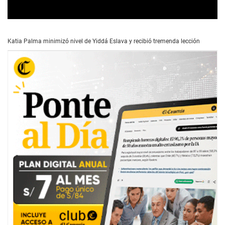
0
s
e
Katia Palma minimizó nivel de Yiddá Eslava y recibió tremenda lección
c
o
n
d
s
o
f
1
m
i
n
u
t
e
,
2
9
s
e
c
o
n
d