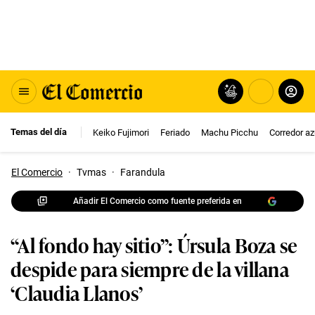
Temas del día
Keiko Fujimori
Feriado
Machu Picchu
Corredor az
El Comercio
·
Tvmas
·
Farandula
Añadir El Comercio como fuente preferida en
“Al fondo hay sitio”: Úrsula Boza se
despide para siempre de la villana
‘Claudia Llanos’