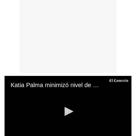
Katia Palma minimizó nivel de Yiddá Eslava y recibió tremenda lección