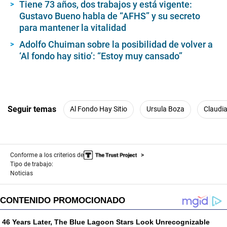
Tiene 73 años, dos trabajos y está vigente:
Gustavo Bueno habla de “AFHS” y su secreto
para mantener la vitalidad
Adolfo Chuiman sobre la posibilidad de volver a
‘Al fondo hay sitio’: “Estoy muy cansado”
Seguir temas
Al Fondo Hay Sitio
Ursula Boza
Claudia
Conforme a los criterios de
Tipo de trabajo:
Noticias