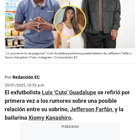
“Lo que se ve no se pregunta”: Cuto Guadalupe sobre supuesta relación de Jefferson Farfán y
Xiomy Kanashiro | Foto: Instagram / Composición EC
Por
Redacción EC
29/01/2025, 10:53 a.m.
El exfutbolista
Luis ‘Cuto’ Guadalupe
se refirió por
primera vez a los rumores sobre una posible
relación entre su sobrino,
Jefferson Farfán,
y la
bailarina
Xiomy Kanashiro
.