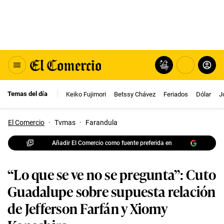
Temas del día
Keiko Fujimori
Betssy Chávez
Feriados
Dólar
J
El Comercio
·
Tvmas
·
Farandula
Añadir El Comercio como fuente preferida en
“Lo que se ve no se pregunta”: Cuto
Guadalupe sobre supuesta relación
de Jefferson Farfán y Xiomy