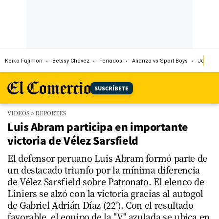
Keiko Fujimori
Betssy Chávez
Feriados
Alianza vs Sport Boys
Jorge M
SUSCRÍBETE
VIDEOS
>
DEPORTES
Luis Abram participa en importante
victoria de Vélez Sarsfield
El defensor peruano Luis Abram formó parte de
un destacado triunfo por la mínima diferencia
de Vélez Sarsfield sobre Patronato. El elenco de
Liniers se alzó con la victoria gracias al autogol
de Gabriel Adrián Díaz (22′). Con el resultado
favorable, el equipo de la "V" azulada se ubica en