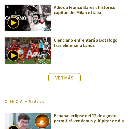
Adiós a Franco Baresi: histórico
capitán del Milan e Italia
Cienciano enfrentará a Botafogo
tras eliminar a Lanús
VER MÁS
CIENCIA + Videos
España: eclipse del 12 de agosto
permitirá ver Venus y Júpiter de día