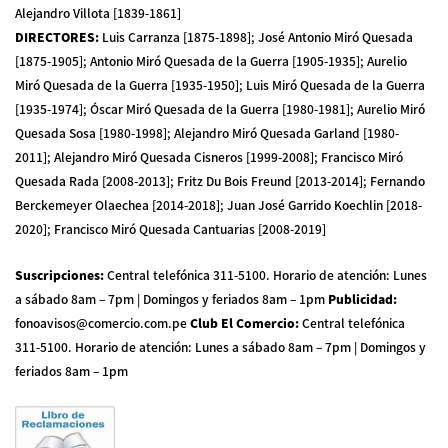
Alejandro Villota [1839-1861]
DIRECTORES
:
Luis Carranza [1875-1898]; José Antonio Miró Quesada
[1875-1905]; Antonio Miró Quesada de la Guerra [1905-1935]; Aurelio
Miró Quesada de la Guerra [1935-1950]; Luis Miró Quesada de la Guerra
[1935-1974]; Óscar Miró Quesada de la Guerra [1980-1981]; Aurelio Miró
Quesada Sosa [1980-1998]; Alejandro Miró Quesada Garland [1980-
2011]; Alejandro Miró Quesada Cisneros [1999-2008]; Francisco Miró
Quesada Rada [2008-2013]; Fritz Du Bois Freund [2013-2014]; Fernando
Berckemeyer Olaechea [2014-2018]; Juan José Garrido Koechlin [2018-
2020]; Francisco Miró Quesada Cantuarias [2008-2019]
Suscripciones
:
Central telefónica 311-5100
.
Horario de atención: Lunes
a sábado 8am – 7pm | Domingos y feriados 8am – 1pm
Publicidad
:
fonoavisos@comercio.com.pe
Club El Comercio
:
Central telefónica
311-5100
.
Horario de atención: Lunes a sábado 8am – 7pm | Domingos y
feriados 8am – 1pm