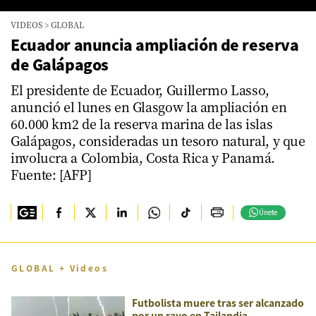
0
VIDEOS
>
GLOBAL
seconds
of
Ecuador anuncia ampliación de reserva
0
de Galápagos
seconds
El presidente de Ecuador, Guillermo Lasso,
anunció el lunes en Glasgow la ampliación en
60.000 km2 de la reserva marina de las islas
Galápagos, consideradas un tesoro natural, y que
involucra a Colombia, Costa Rica y Panamá.
Fuente: [AFP]
Únete
GLOBAL + Videos
Futbolista muere tras ser alcanzado
por un rayo en Tailandia