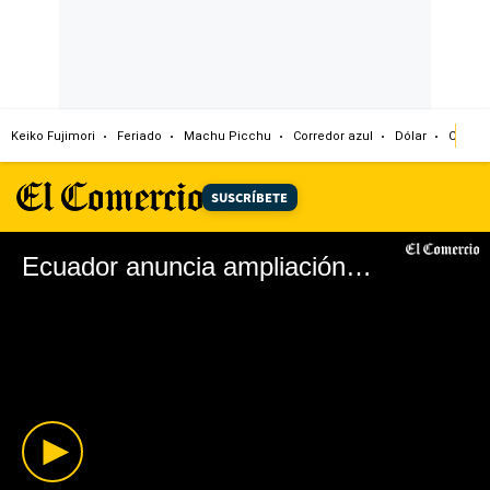
Keiko Fujimori
Feriado
Machu Picchu
Corredor azul
Dólar
Congr
SUSCRÍBETE
Ecuador anuncia ampliación de reserva de Galápagos