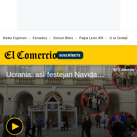
Keiko Fujimori
Feriados
Simon Biles
Papa León XIV
U vs Cristal
Dó
SUSCRÍBETE
Ucrania: así festejan Navidad en medio de conflicto