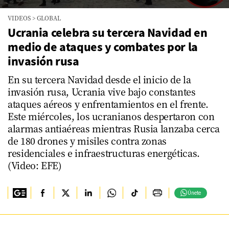
0
VIDEOS
>
GLOBAL
seconds
of
Ucrania celebra su tercera Navidad en
3
medio de ataques y combates por la
minutes,
34
invasión rusa
seconds
En su tercera Navidad desde el inicio de la
invasión rusa, Ucrania vive bajo constantes
ataques aéreos y enfrentamientos en el frente.
Este miércoles, los ucranianos despertaron con
alarmas antiaéreas mientras Rusia lanzaba cerca
de 180 drones y misiles contra zonas
residenciales e infraestructuras energéticas.
(Video: EFE)
Únete