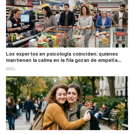
Los expertos en psicología coinciden: quienes
mantienen la calma en la fila gozan de empatía
cognitiva, gratitud y no solo tienen autocontrol
MAG.