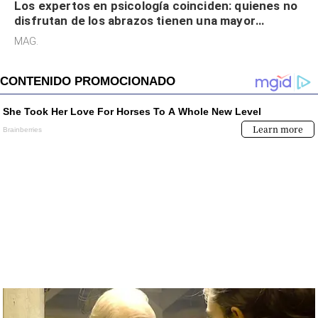
Los expertos en psicología coinciden: quienes no
disfrutan de los abrazos tienen una mayor
sensibilidad a los estímulos físicos y no es por
MAG.
desinterés