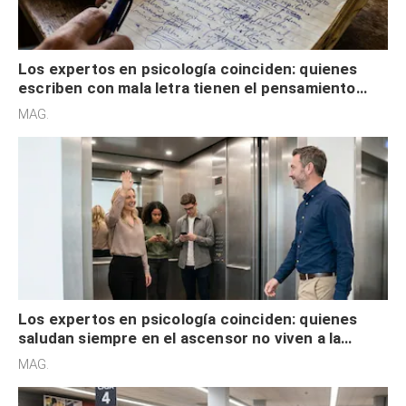
Los expertos en psicología coinciden: quienes
escriben con mala letra tienen el pensamiento
acelerado y no lo hacen por desinterés
MAG.
Los expertos en psicología coinciden: quienes
saludan siempre en el ascensor no viven a la
defensiva y tienen apertura social
MAG.