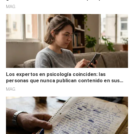
son acumuladores, sino que tienen necesidad de
MAG.
control
Los expertos en psicología coinciden: las
personas que nunca publican contenido en sus
redes sociales no pretenden buscar validación
MAG.
externa