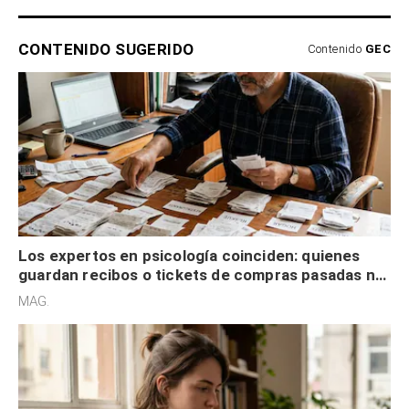
CONTENIDO SUGERIDO
Contenido
GEC
Los expertos en psicología coinciden: quienes
guardan recibos o tickets de compras pasadas no
son acumuladores, sino que tienen necesidad de
MAG.
control