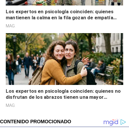
Los expertos en psicología coinciden: quienes
mantienen la calma en la fila gozan de empatía
cognitiva, gratitud y no solo tienen autocontrol
MAG.
Los expertos en psicología coinciden: quienes no
disfrutan de los abrazos tienen una mayor
sensibilidad a los estímulos físicos y no es por
MAG.
desinterés