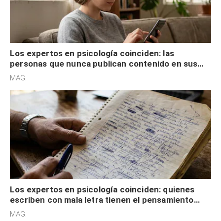
Los expertos en psicología coinciden: las
personas que nunca publican contenido en sus
redes sociales no pretenden buscar validación
MAG.
externa
Los expertos en psicología coinciden: quienes
escriben con mala letra tienen el pensamiento
acelerado y no lo hacen por desinterés
MAG.