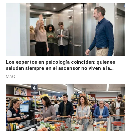
Los expertos en psicología coinciden: quienes
saludan siempre en el ascensor no viven a la
defensiva y tienen apertura social
MAG.