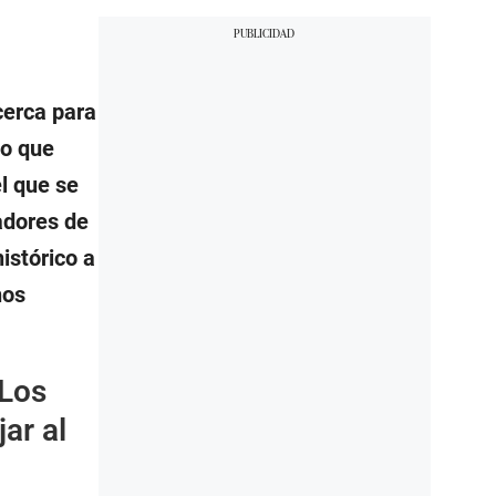
cerca para
vo que
l que se
adores de
istórico a
nos
 Los
ar al