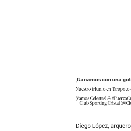
¡𝗚𝗮𝗻𝗮𝗺𝗼𝘀 𝗰𝗼𝗻 𝘂𝗻𝗮 𝗴𝗼𝗹
Nuestro triunfo en Tarapoto e
¡Vamos Celestes! 💪
#FuerzaCr
— Club Sporting Cristal (@Cl
Diego López, arquero