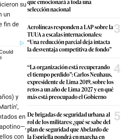
que emocionará a toda una
icieron su
selección nacional
n un
 fin de
3
Aerolíneas responden a LAP sobre la
TUUA a escalas internacionales:
“Una reducción parcial deja intacta
la desventaja competitiva de fondo”
4
“La organización está recuperando
el tiempo perdido”: Carlos Neuhaus,
expresidente de Lima 2019, sobre los
retos a un año de Lima 2027 y en qué
más está preocupado el Gobierno
años) y
artín’,
5
De brigadas de seguridad urbana al
ntados en
rol de los militares: ¿qué se sabe del
rapotino—,
plan de seguridad que Abelardo de
la Espriella pondrá en marcha en
ellos con