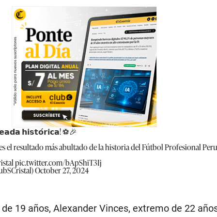
𝗮𝗱𝗮 𝗵𝗶𝘀𝘁𝗼́𝗿𝗶𝗰𝗮! ⚽🎉
s el resultado más abultado de la historia del Fútbol Profesional Per
istal
pic.twitter.com/bApShiT3Ij
ubSCristal)
October 27, 2024
 de 19 años, Alexander Vinces, extremo de 22 años