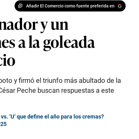
Añadir El Comercio como fuente preferida en
nador y un
es a la goleada
cio
oto y firmó el triunfo más abultado de la
o César Peche buscan respuestas a este
s. ‘U’ que define el año para los cremas?
025