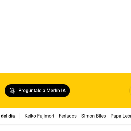
Pregúntale a Merlín IA
del día
Keiko Fujimori
Feriados
Simon Biles
Papa Leó