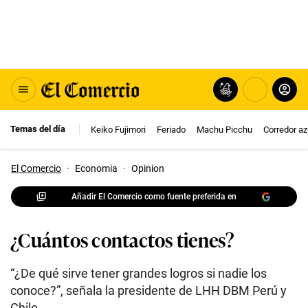
Temas del día
Keiko Fujimori
Feriado
Machu Picchu
Corredor az
El Comercio
·
Economia
·
Opinion
Añadir El Comercio como fuente preferida en
¿Cuántos contactos tienes?
“¿De qué sirve tener grandes logros si nadie los
conoce?”, señala la presidente de LHH DBM Perú y
Chile