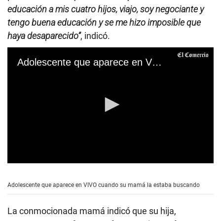
educación a mis cuatro hijos, viajo, soy negociante y
tengo buena educación y se me hizo imposible que
haya desaparecido”
, indicó.
Adolescente que aparece en VIVO cuando su mamá la estaba buscando
0
s
e
Adolescente que aparece en VIVO cuando su mamá la estaba buscando
c
o
n
La conmocionada mamá indicó que su hija,
d