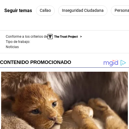
Seguir temas
Callao
Inseguridad Ciudadana
Persona
Conforme a los criterios de
Tipo de trabajo:
Noticias