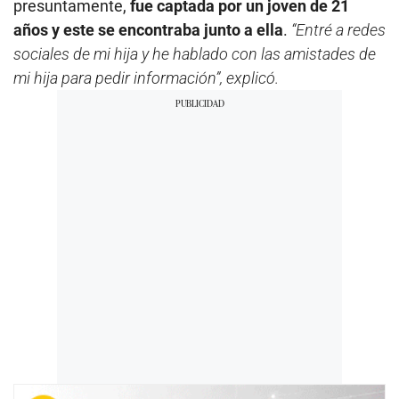
s
presuntamente,
fue captada por un joven de 21
o
años y este se encontraba junto a ella
.
“Entré a redes
f
0
sociales de mi hija y he hablado con las amistades de
s
e
mi hija para pedir información”, explicó.
c
o
n
d
s