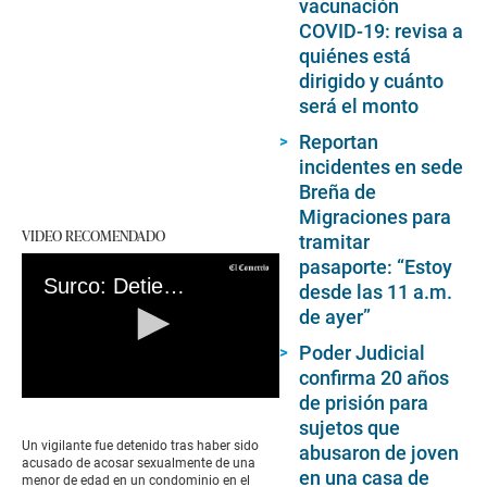
vacunación
COVID-19: revisa a
quiénes está
dirigido y cuánto
será el monto
Reportan
incidentes en sede
Breña de
Migraciones para
VIDEO RECOMENDADO
tramitar
pasaporte: “Estoy
Surco: Detienen a vigilante acusado de hostigar sexualmente a una menor de edad
desde las 11 a.m.
de ayer”
Poder Judicial
confirma 20 años
de prisión para
0
seconds
sujetos que
of
Un vigilante fue detenido tras haber sido
abusaron de joven
0
acusado de acosar sexualmente de una
seconds
en una casa de
menor de edad en un condominio en el