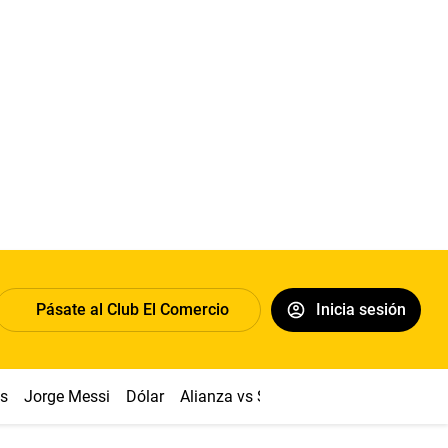
Pásate al Club El Comercio
Inicia sesión
os
Jorge Messi
Dólar
Alianza vs Sport Boys
Papa León XI