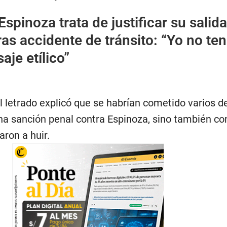
spinoza trata de justificar su salid
as accidente de tránsito: “Yo no ten
aje etílico”
l letrado explicó que se habrían cometido varios d
na sanción penal contra Espinoza, sino también con
ron a huir.