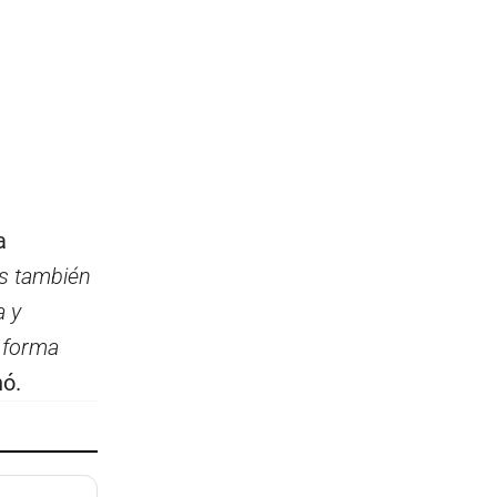
a
s también
a y
 forma
ó.