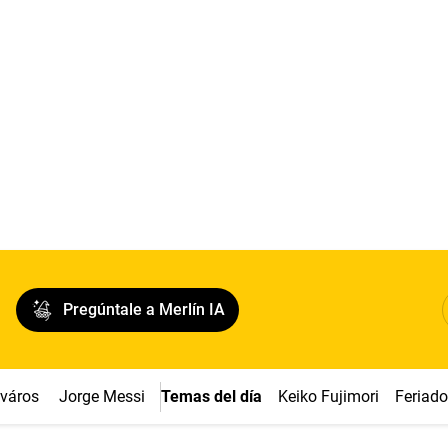
Pregúntale a Merlín IA
cváros
Jorge Messi
Temas del día
Keiko Fujimori
Feriad