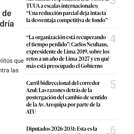
3
TUUA a escalas internacionales:
a de
“Una reducción parcial deja intacta
la desventaja competitiva de fondo”
dría
4
“La organización está recuperando
el tiempo perdido”: Carlos Neuhaus,
expresidente de Lima 2019, sobre los
retos a un año de Lima 2027 y en qué
elitos que
más está preocupado el Gobierno
tra las
5
Carril bidireccional del corredor
Azul: Las razones detrás de la
postergación del cambio de sentido
de la Av. Arequipa por parte de la
ATU
6
Diputados 2026-2031: Esta es la