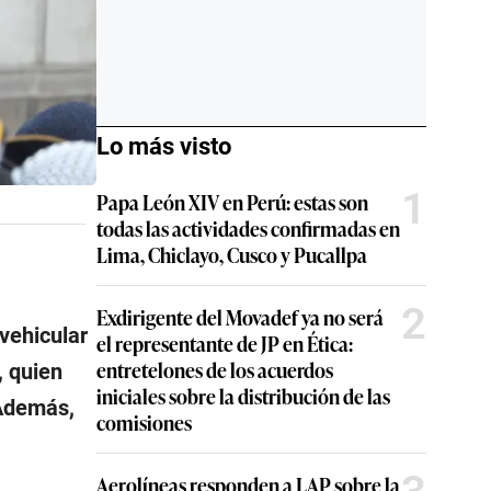
Lo más visto
1
Papa León XIV en Perú: estas son
todas las actividades confirmadas en
Lima, Chiclayo, Cusco y Pucallpa
2
Exdirigente del Movadef ya no será
 vehicular
el representante de JP en Ética:
entretelones de los acuerdos
, quien
iniciales sobre la distribución de las
 Además,
comisiones
Aerolíneas responden a LAP sobre la