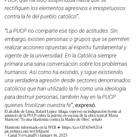
rectifiquen los elementos agresivos e irrespetuosos
contra la fe del pueblo católico
”.
“
La PUCP no comparte ese tipo de actitudes. Sin
embargo, existen personas o grupos que se permiten
realizar acciones opuestas al espíritu fundamental y
vigente de la universidad. En la Católica siempre
primará una sana conversación sobre los problemas
humanos. Así como ha existido, y sigue existiendo,
una verdadera agresión desde sectores denominados
católicos que han utilizado la fe como una ideología
para destruir personas, también hay en la PUCP
quienes frivolizan nuestra fe
”, expresó.
El alcalde de Lima, Rafael López Aliaga, expresó su indignación frente al
anuncio de la PUCP sobre la puesta en escena de la obra teatral 'María
Maricón'. "Es una blasfemia contra la Madre de Dios", señaló
Mantente informado en la WEB ►
https://t.co/QTAt5w82G4
pic.twitter.com/wvOyKjse6f
— Canal N (@canalN_)
January 14, 2025