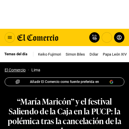
Temas del día
Keiko Fujimori
Simon Biles
Dólar
Papa León XIV
El Comercio
·
Lima
Añadir El Comercio como fuente preferida en
“María Maricón” y el festival
Saliendo de la Caja en la PUCP: la
polémica tras la cancelación de la