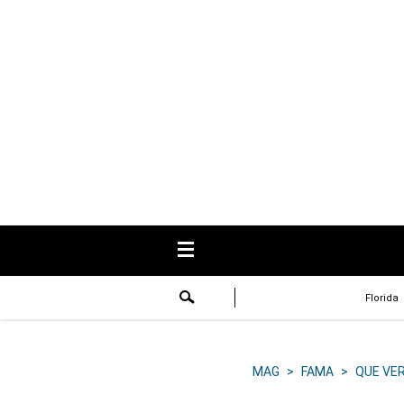
USA
Respuestas
Fama
Historias
Data
Videos
Recetas
Florida
Virales
Lo último
MAG
>
FAMA
>
QUE VE
Volver a El Comercio