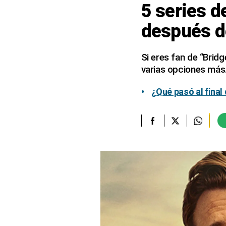
5 series d
elcomercio.pe
después d
Términos
Y
Condiciones
Si eres fan de “Bridg
De
varias opciones más
Uso
Oficinas
¿Qué pasó al final
Concesionarias
Principios
Rectores
Buenas
Prácticas
Políticas
De
Privacidad
Política
Integrada
De
Gestión