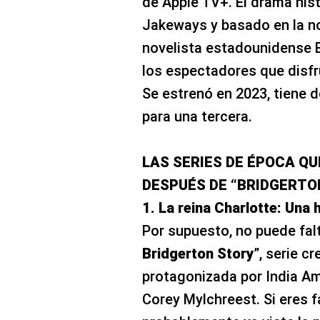
de Apple TV+. El drama hist
Jakeways y basado en la n
novelista estadounidense E
los espectadores que disfru
Se estrenó en 2023, tiene 
para una tercera.
LAS SERIES DE ÉPOCA QU
DESPUÉS DE “BRIDGERTO
1. La reina Charlotte: Una 
Por supuesto, no puede falt
Bridgerton Story
”, serie c
protagonizada por India Am
Corey Mylchreest. Si eres f