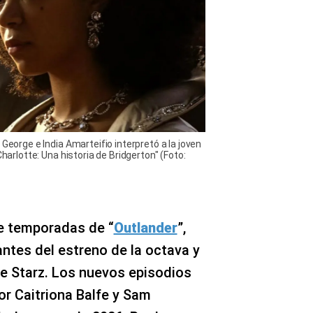
 George e India Amarteifio interpretó a la joven
Charlotte: Una historia de Bridgerton" (Foto:
te temporadas de “
Outlander
”,
ntes del estreno de la octava y
de Starz. Los nuevos episodios
r Caitriona Balfe y Sam