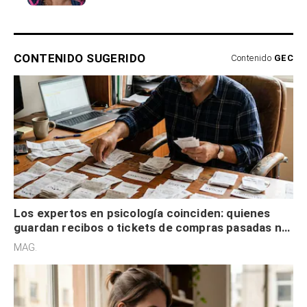
CONTENIDO SUGERIDO
Contenido
GEC
Los expertos en psicología coinciden: quienes
guardan recibos o tickets de compras pasadas no
son acumuladores, sino que tienen necesidad de
MAG.
control