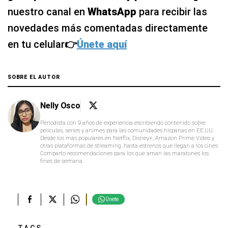
nuestro canal en
WhatsApp
para recibir las
novedades más comentadas directamente
en tu celular
👉
Únete aquí
SOBRE EL AUTOR
Nelly Osco
Periodista con 9 años de experiencia escribiendo contenido sobre
películas, series y animes para las comunidades hispanas en EE.UU..
Desde los más populares en Netflix, Disney+, Amazon Prime Video y
otras plataformas de streaming, hasta estrenos que llegan a los cines.
Comparto recomendaciones para los que aman las maratones los
fines de semana.
Únete
TAGS