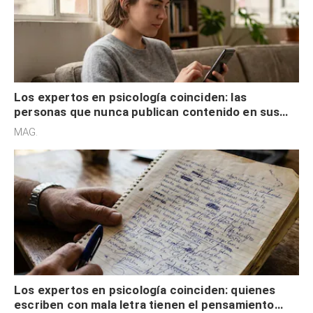
Los expertos en psicología coinciden: las
personas que nunca publican contenido en sus
redes sociales no pretenden buscar validación
MAG.
externa
Los expertos en psicología coinciden: quienes
escriben con mala letra tienen el pensamiento