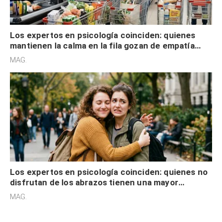
Los expertos en psicología coinciden: quienes
mantienen la calma en la fila gozan de empatía
cognitiva, gratitud y no solo tienen autocontrol
MAG.
Los expertos en psicología coinciden: quienes no
disfrutan de los abrazos tienen una mayor
sensibilidad a los estímulos físicos y no es por
MAG.
desinterés