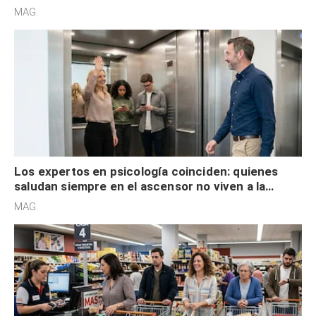
acelerado y no lo hacen por desinterés
MAG.
Los expertos en psicología coinciden: quienes
saludan siempre en el ascensor no viven a la
defensiva y tienen apertura social
MAG.