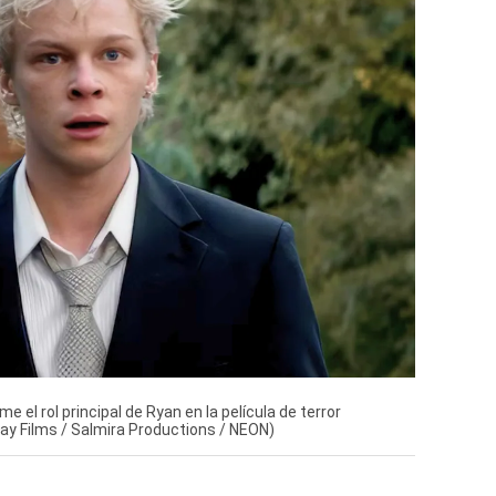
 el rol principal de Ryan en la película de terror
ay Films / Salmira Productions / NEON)