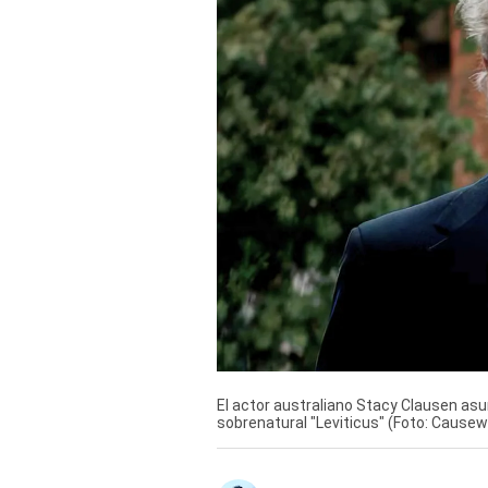
Derechos
Arco
Política
De
Cookies
El actor australiano Stacy Clausen asume
sobrenatural "Leviticus" (Foto: Causew