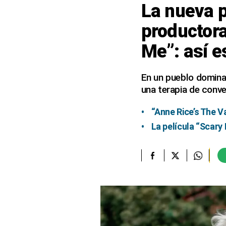
La nueva p
elcomercio.pe
productora
Términos
Me”: así e
Y
Condiciones
De
Uso
En un pueblo dominado
una terapia de conve
Oficinas
Concesionarias
“Anne Rice’s The V
Principios
Rectores
La película “Scary
Buenas
Prácticas
Políticas
De
Privacidad
Política
Integrada
De
Gestión