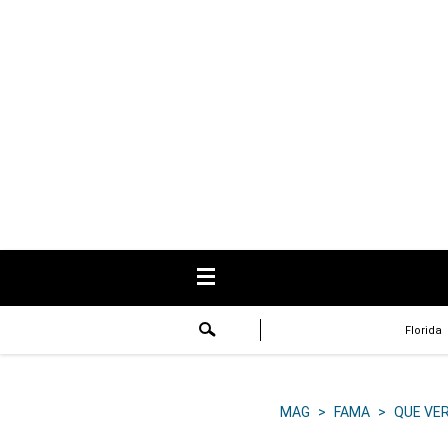
USA
Respuestas
Fama
Historias
Data
Videos
Recetas
Florida
Virales
Lo último
MAG
>
FAMA
>
QUE VE
Volver a El Comercio