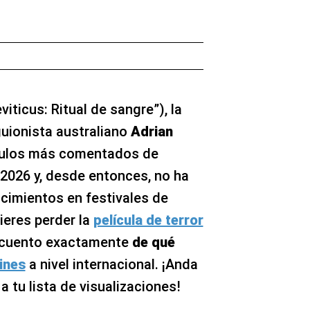
viticus: Ritual de sangre”), la
guionista australiano
Adrian
títulos más comentados de
2026 y, desde entonces, no ha
cimientos en festivales de
uieres perder la
película de terror
e cuento exactamente
de qué
ines
a nivel internacional. ¡Anda
 tu lista de visualizaciones!