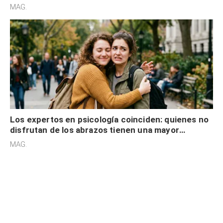
cognitiva, gratitud y no solo tienen autocontrol
MAG.
Los expertos en psicología coinciden: quienes no
disfrutan de los abrazos tienen una mayor
sensibilidad a los estímulos físicos y no es por
MAG.
desinterés