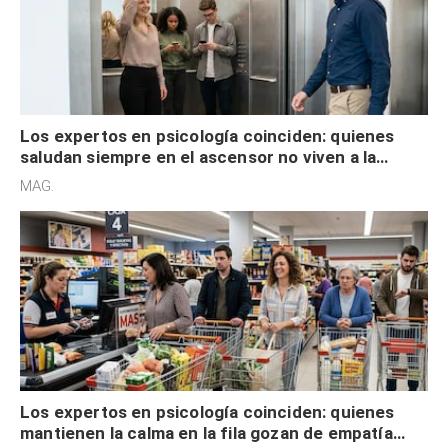
Los expertos en psicología coinciden: quienes
saludan siempre en el ascensor no viven a la
defensiva y tienen apertura social
MAG.
Los expertos en psicología coinciden: quienes
mantienen la calma en la fila gozan de empatía