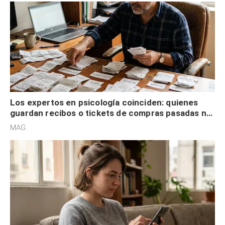
Los expertos en psicología coinciden: quienes
guardan recibos o tickets de compras pasadas no
son acumuladores, sino que tienen necesidad de
MAG.
control