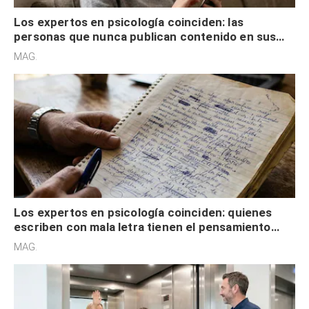
Los expertos en psicología coinciden: las
personas que nunca publican contenido en sus
redes sociales no pretenden buscar validación
MAG.
externa
Los expertos en psicología coinciden: quienes
escriben con mala letra tienen el pensamiento
acelerado y no lo hacen por desinterés
MAG.