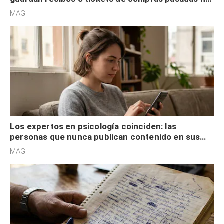
son acumuladores, sino que tienen necesidad de
MAG.
control
Los expertos en psicología coinciden: las
personas que nunca publican contenido en sus
redes sociales no pretenden buscar validación
MAG.
externa