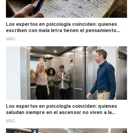
Los expertos en psicología coinciden: quienes
escriben con mala letra tienen el pensamiento
acelerado y no lo hacen por desinterés
MAG.
Los expertos en psicología coinciden: quienes
saludan siempre en el ascensor no viven a la
defensiva y tienen apertura social
MAG.