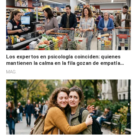
Los expertos en psicología coinciden: quienes
mantienen la calma en la fila gozan de empatía
cognitiva, gratitud y no solo tienen autocontrol
MAG.