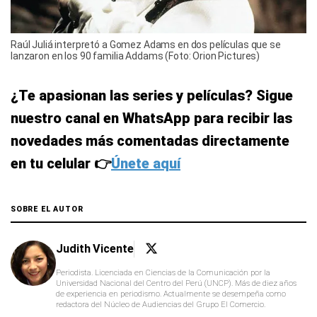
Raúl Juliá interpretó a Gomez Adams en dos películas que se
lanzaron en los 90 familia Addams (Foto: Orion Pictures)
¿Te apasionan las series y películas? Sigue
nuestro canal en WhatsApp para recibir las
novedades más comentadas directamente
en tu celular 👉
Únete aquí
SOBRE EL AUTOR
Judith Vicente
Periodista. Licenciada en Ciencias de la Comunicación por la
Universidad Nacional del Centro del Perú (UNCP). Más de diez años
de experiencia en periodismo. Actualmente se desempeña como
redactora del Núcleo de Audiencias del Grupo El Comercio.