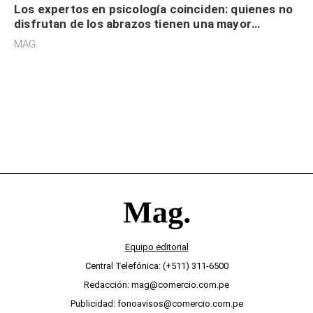
Los expertos en psicología coinciden: quienes no
disfrutan de los abrazos tienen una mayor
sensibilidad a los estímulos físicos y no es por
MAG.
desinterés
Equipo editorial
Central Telefónica: (+511) 311-6500
Redacción: mag@comercio.com.pe
Publicidad: fonoavisos@comercio.com.pe