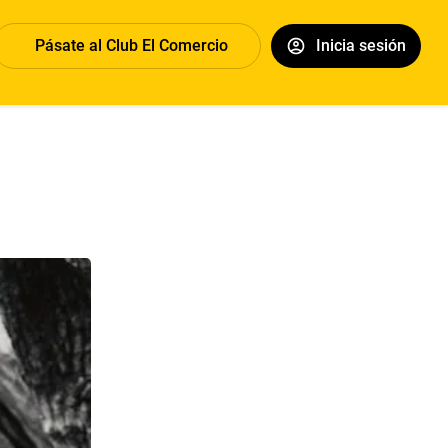
Pásate al Club El Comercio
Inicia sesión