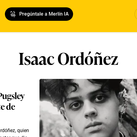
Pregúntale a Merlín IA
Isaac Ordóñez
Pugsley
e de
rdóñez, quien