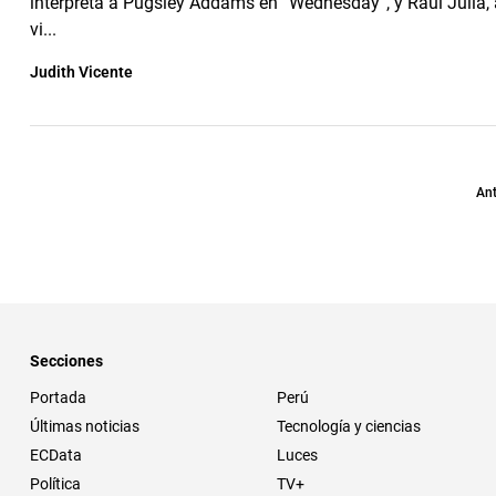
interpreta a Pugsley Addams en “Wednesday”, y Raúl Juliá, 
vi...
Judith Vicente
Ant
Secciones
Portada
Perú
Últimas noticias
Tecnología y ciencias
ECData
Luces
Política
TV+