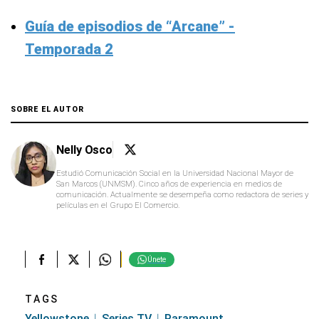
Guía de episodios de “Arcane” -
Temporada 2
SOBRE EL AUTOR
Nelly Osco
Estudió Comunicación Social en la Universidad Nacional Mayor de
San Marcos (UNMSM). Cinco años de experiencia en medios de
comunicación. Actualmente se desempeña como redactora de series y
películas en el Grupo El Comercio.
Únete
TAGS
Yellowstone
Series TV
Paramount