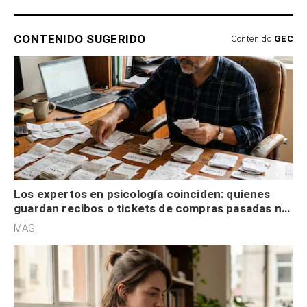
CONTENIDO SUGERIDO
Contenido
GEC
Los expertos en psicología coinciden: quienes
guardan recibos o tickets de compras pasadas no
son acumuladores, sino que tienen necesidad de
MAG.
control