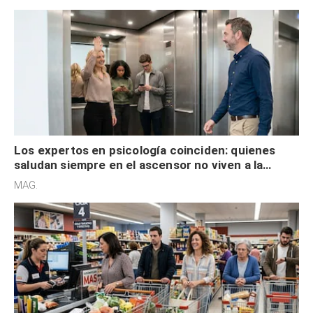
Los expertos en psicología coinciden: quienes
saludan siempre en el ascensor no viven a la
defensiva y tienen apertura social
MAG.