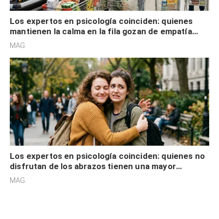
Los expertos en psicología coinciden: quienes
mantienen la calma en la fila gozan de empatía
cognitiva, gratitud y no solo tienen autocontrol
MAG.
Los expertos en psicología coinciden: quienes no
disfrutan de los abrazos tienen una mayor
sensibilidad a los estímulos físicos y no es por
MAG.
desinterés