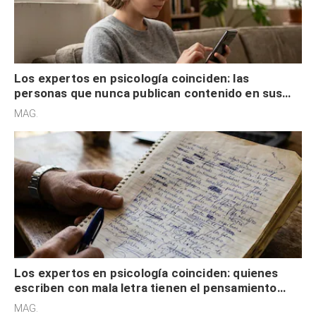
Los expertos en psicología coinciden: las
personas que nunca publican contenido en sus
redes sociales no pretenden buscar validación
MAG.
externa
Los expertos en psicología coinciden: quienes
escriben con mala letra tienen el pensamiento
acelerado y no lo hacen por desinterés
MAG.