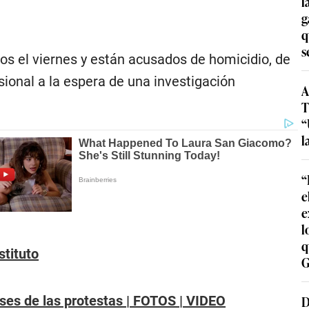
l
g
q
s
os el viernes y están acusados de homicidio, de
ional a la espera de una investigación
A
T
“
l
“
e
e
l
q
stituto
G
D
es de las protestas | FOTOS | VIDEO