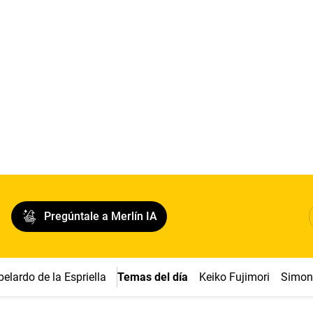
Pregúntale a Merlín IA
belardo de la Espriella
Temas del día
Keiko Fujimori
Simon 