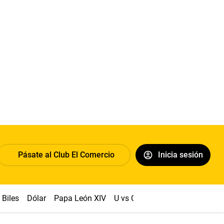
Pásate al Club El Comercio
Inicia sesión
Biles
Dólar
Papa León XIV
U vs Cristal
Congreso
Mach