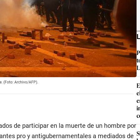
L
P
t
L
e. (Foto: Archivo/AFP).
E
e
e
i
c
ados de participar en la muerte de un hombre por
S
stantes pro y antigubernamentales a mediados de