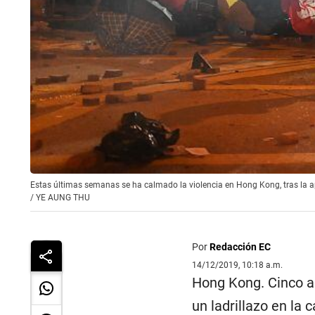
Estas últimas semanas se ha calmado la violencia en Hong Kong, tras la ap
/
YE AUNG THU
Por
Redacción EC
14/12/2019, 10:18 a.m.
Hong Kong. Cinco a
un ladrillazo en l