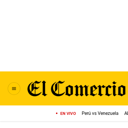
Perú vs Venezuela
A
EN VIVO