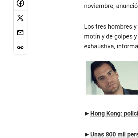
noviembre, anunció 
Los tres hombres y 
motín y de golpes y
exhaustiva, informa
►
Hong Kong: polic
►
Unas 800 mil per