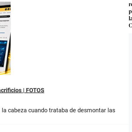
r
p
l
C
crificios | FOTOS
n la cabeza cuando trataba de desmontar las